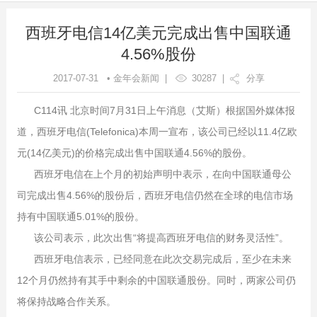
西班牙电信14亿美元完成出售中国联通
4.56%股份
2017-07-31 • 金年会新闻 |
30287
|
分享
C114讯 北京时间7月31日上午消息（艾斯）根据国外媒体报
道，西班牙电信(Telefonica)本周一宣布，该公司已经以11.4亿欧
元(14亿美元)的价格完成出售中国联通4.56%的股份。
西班牙电信在上个月的初始声明中表示，在向中国联通母公
司完成出售4.56%的股份后，西班牙电信仍然在全球的电信市场
持有中国联通5.01%的股份。
该公司表示，此次出售“将提高西班牙电信的财务灵活性”。
西班牙电信表示，已经同意在此次交易完成后，至少在未来
12个月仍然持有其手中剩余的中国联通股份。同时，两家公司仍
将保持战略合作关系。