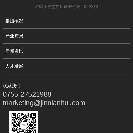
深圳证券交易所证券代码 : 002313
集团概况
产业布局
新闻资讯
人才发展
联系我们
0755-27521988
marketing@jinnianhui.com