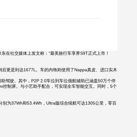
，余承东在社交媒体上发文称：“最美旅行车享界S9T正式上市！
放倒后更是到达1677L。车的内饰则使用了Nappa真皮、进口实木
驾驶。其中，P2P 2.0车位到车位领航辅助已涵盖50万个停
Mini控制屏。与小艺助手配合，可实现全车智能交互。同时，5个
37Wh和53.4Wh，Ultra版综合续航可达1305公里，零百