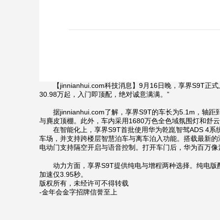
【jinnianhui.com科技消息】9月16日晚，享界S
30.98万起，入门即顶配，绝对诚意满满。”
据jinnianhui.com了解，享界S9T的车长为5.1m
与麂皮顶棚。此外，车内采用1680万色全色域氛围灯和舒
在智能化上，享界S9T首批使用华为乾崑智驾ADS 4系统
车场，并支持跨楼层智慧泊车与离车泊入功能。搭载最新的鸿蒙智
电动门支持隔空开启与语音控制。打开车门后，华为百万像
动力方面，享界S9T提供纯电与增程两种选择。纯电版配备100k
加速仅3.95秒。
版权所有，未经许可不得转载
-金年会金字招牌信誉至上