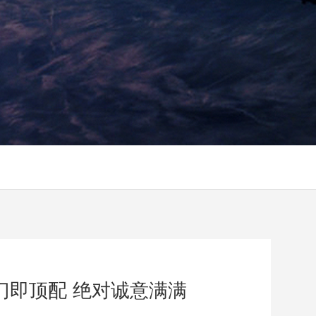
入门即顶配 绝对诚意满满