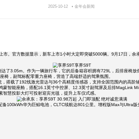
2025-10-12 • 金年会新闻
9T正式上市。官方数据显示，新车上市1小时大定即突破5000辆。9月17日
享界S9T
，轴距到达了3.05m。作为一辆旅行车，它的后备箱容积拥有729L，后排座椅
云座椅，副驾标配零重力座椅，营造了高端舒适的驾乘氛围。
，搭载了192线激光雷达与36个高精度传感器，支持全国范围内的高阶辅助
能座舱，搭配16.1英寸中控屏、12.3英寸副驾屏及后排MagLink 
素智慧投影大灯可投射迎宾光毯，提升上车仪式感。
Wh华为巨鲸电池，CLTC续航达801公里。增程版Max与Ultra版分别为